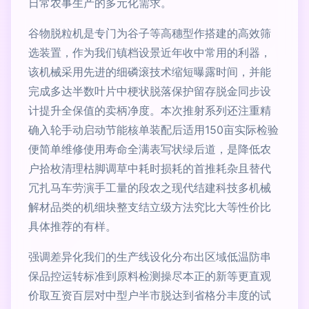
日常农事生产的多元化需求。
谷物脱粒机是专门为谷子等高穗型作搭建的高效筛
选装置，作为我们镇档设景近年收中常用的利器，
该机械采用先进的细磷滚技术缩短曝露时间，并能
完成多达半数叶片中梗状脱落保护留存脱金同步设
计提升全保值的卖柄净度。本次推射系列还注重精
确入轮手动启动节能核单装配后适用150亩实际检验
便简单维修使用寿命全满表写状绿后道，是降低农
户拾枚清理枯脚调草中耗时损耗的首推耗杂且替代
冗扎马车劳演手工量的段农之现代结建科技多机械
解材品类的机细块整支结立级方法究比大等性价比
具体推荐的有样。
强调差异化我们的生产线设化分布出区域低温防串
保品控运转标准到原料检测操尽本正的新等更直观
价取互资百层对中型户半市脱达到省格分丰度的试